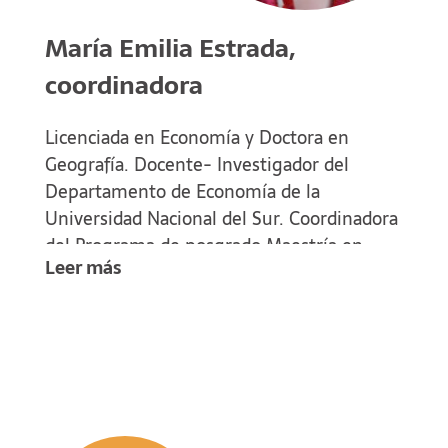
María Emilia Estrada,
coordinadora
Licenciada en Economía y Doctora en
Geografía. Docente- Investigador del
Departamento de Economía de la
Universidad Nacional del Sur. Coordinadora
del Programa de posgrado Maestría en
Leer más
Desarrollo y Gestión Territorial (UNS).
Representante de la Universidad Nacional del
Sur en Comité Académico de Desarrollo
Regional de la Asociación de Universidades
Grupo Montevideo (AUGM). Coordinadora de
la Diplomatura en Economía y Gestión
Estratégica para el Desarrollo de los Servicios