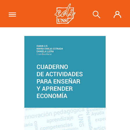
"Cuaderno de actividades para
enseñar y aprender economía"
se ha
Ver carrito
añadido a tu carrito.