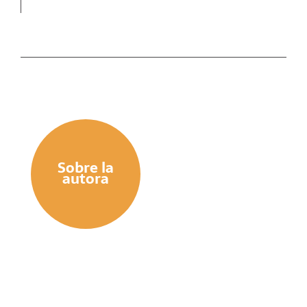
implica el «saber hacer» con la teoría
económica para luego, proponer respuestas
sólidas que escapan al sentido común, dicho
de otro modo, para la resolución de los
problemas propuestos, se necesita conocer,
comprender, razonar y fundamentar y
responder acertadamente desde el cuerpo
teórico propio de la economía
Sobre la
autora