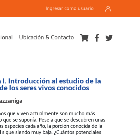
Ingresar como usuario
cional
Ubicación & Contacto
Ver carrito
I. Introducción al estudio de la
de los seres vivos conocidos
Cazzaniga
mos que viven actualmente son mucho más
lo que se suponía. Pese a que se descubren unas
s especies cada año, la porción conocida de la
d sigue siendo muy baja. ¿Cuántos potenciales
urales seextinguen antes de saber siquiera que