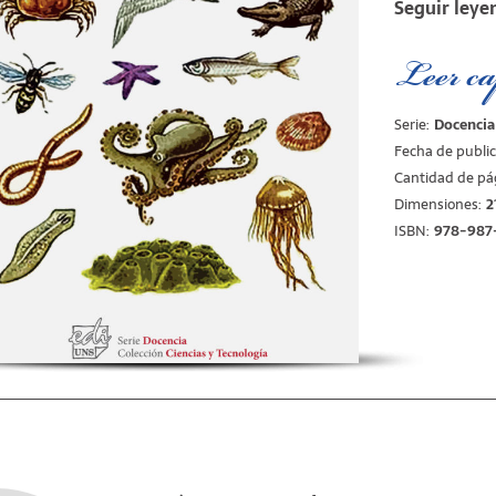
Seguir leye
existen?La m
mayoría de l
este planteo
Leer ca
hasta el sigl
sistemas nat
fósiles vivie
Serie:
Docencia
calificativos
Fecha de public
científico. 
Cantidad de pá
exigen respu
Dimensiones:
2
poco difundid
ISBN:
978-987
primera edic
introducción 
UNS- despert
destinatarios
edición corre