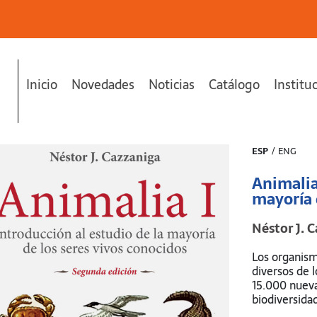
Inicio
Novedades
Noticias
Catálogo
Institu
ría de los seres vivos conocidos"
se ha añadido a tu carrito.
ESP
/
ENG
Animalia 
mayoría 
Néstor J. 
Los organis
diversos de 
15.000 nueva
biodiversida
recursos nat