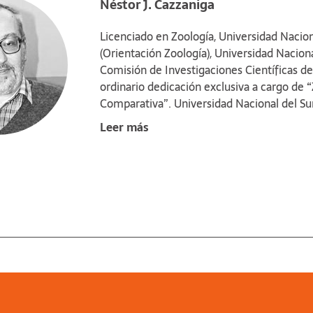
Néstor J. Cazzaniga
Licenciado en Zoología, Universidad Nacion
(Orientación Zoología), Universidad Nacional
Comisión de Investigaciones Científicas de
ordinario dedicación exclusiva a cargo de “
Comparativa”. Universidad Nacional del Su
Farmacia (Categoría en el Programa de Inc
Leer más
Consejo Directivo del Centro de Investiga
Chubut), CONICET–Universidad Nacional de 
Departamento de Complementación Previsio
Miembro del Consejo Editor de la Editorial 
representación del Rectorado. Miembro de
de Malacología. Vocal de la Comisión Direc
Vicepresidente de la Fundación Ezequiel Ma