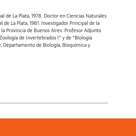
al de La Plata, 1978. Doctor en Ciencias Naturales
 de La Plata, 1981. Investigador Principal de la
 la Provincia de Buenos Aires. Profesor Adjunto
Zoología de Invertebrados I” y de “Biología
r, Departamento de Biología, Bioquímica y
entivos: I, desde marzo de 1999). Miembro del
ción y Transferencia Comodoro Rivadavia (CIT
la Patagonia San Juan Bosco. Presidente del
nal de la Universidad Nacional del Sur.
de la Universidad Nacional del Sur (EdiUNS), en
l Comité Académico de la Asociación Argentina
tiva de la Asociación Bonaerense de Científicos.
rtínez Estrada, Bahía Blanca.