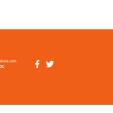
diuns.com
DG