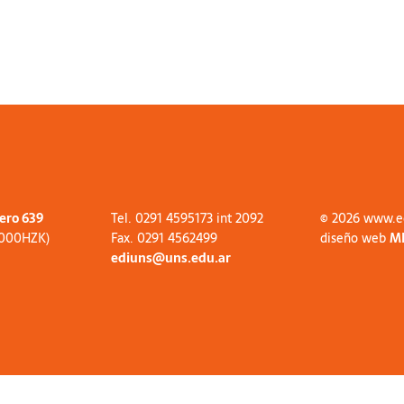
tero 639
Tel. 0291 4595173 int 2092
© 2026 www.e
8000HZK)
Fax. 0291 4562499
diseño web
M
ediuns@uns.edu.ar