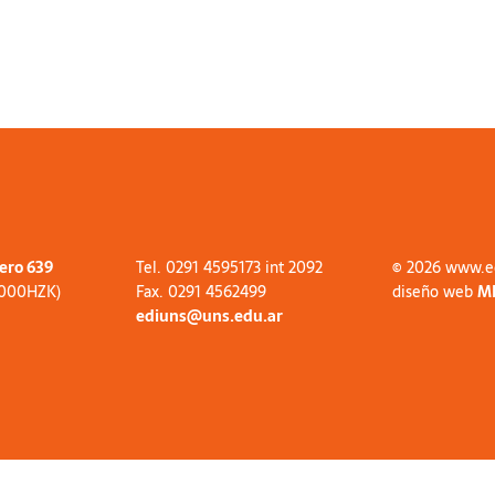
tero 639
Tel. 0291 4595173 int 2092
© 2026 www.e
8000HZK)
Fax. 0291 4562499
diseño web
M
ediuns@uns.edu.ar