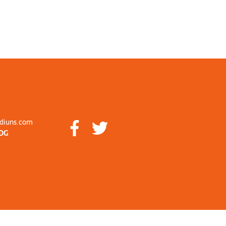
diuns.com
DG