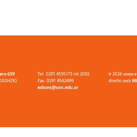
tero 639
Tel. 0291 4595173 int 2092
© 2026 www.e
8000HZK)
Fax. 0291 4562499
diseño web
M
ediuns@uns.edu.ar