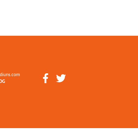
diuns.com
DG