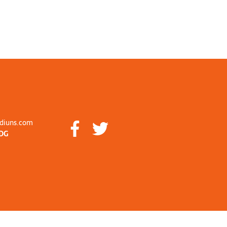
diuns.com
DG