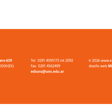
tero 639
Tel. 0291 4595173 int 2092
© 2026 www.e
8000HZK)
Fax. 0291 4562499
diseño web
M
ediuns@uns.edu.ar