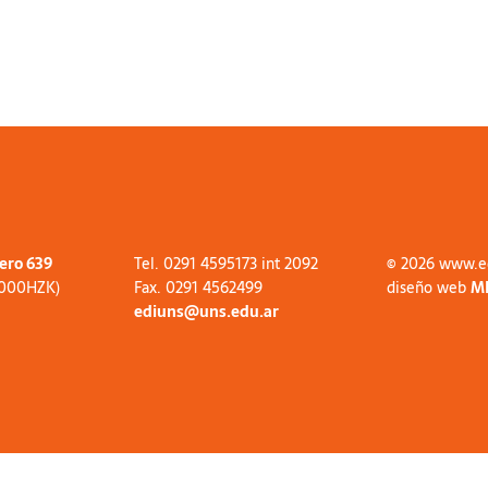
tero 639
Tel. 0291 4595173 int 2092
© 2026 www.e
8000HZK)
Fax. 0291 4562499
diseño web
M
ediuns@uns.edu.ar