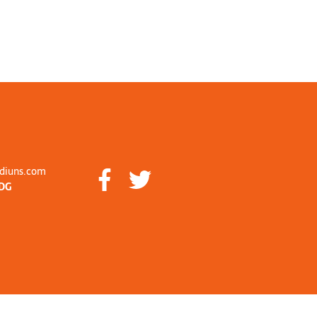
diuns.com
DG