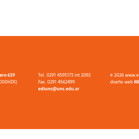
tero 639
Tel. 0291 4595173 int 2092
© 2026 www.e
8000HZK)
Fax. 0291 4562499
diseño web
M
ediuns@uns.edu.ar