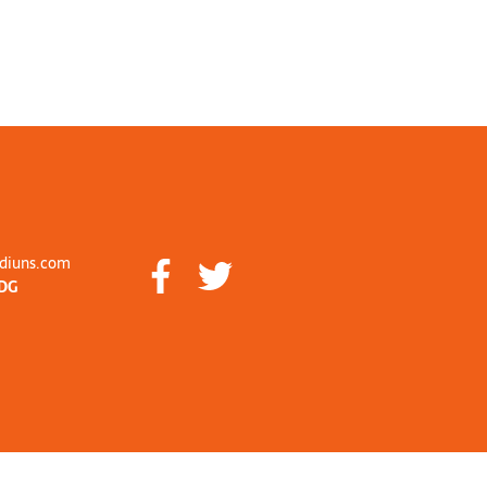
diuns.com
DG