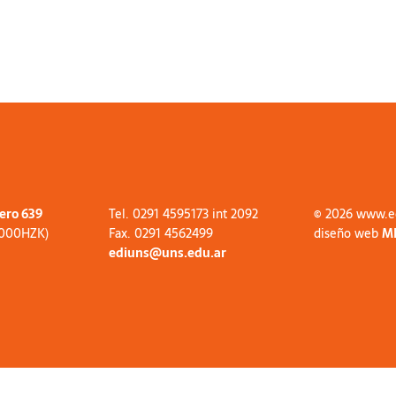
tero 639
Tel. 0291 4595173 int 2092
© 2026 www.e
8000HZK)
Fax. 0291 4562499
diseño web
M
ediuns@uns.edu.ar