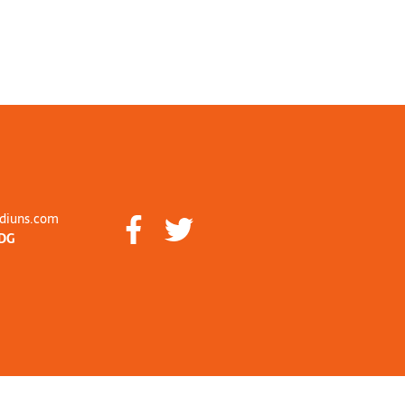
diuns.com
DG