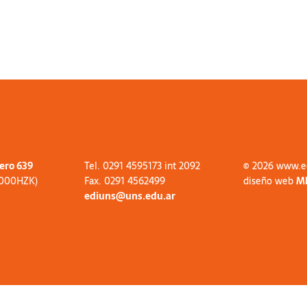
tero 639
Tel. 0291 4595173 int 2092
© 2026 www.e
8000HZK)
Fax. 0291 4562499
diseño web
M
ediuns@uns.edu.ar