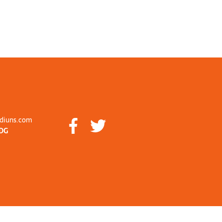
diuns.com
DG