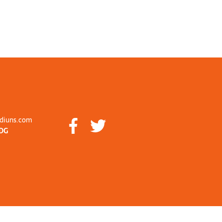
diuns.com
DG