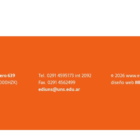
tero 639
Tel. 0291 4595173 int 2092
© 2026 www.e
8000HZK)
Fax. 0291 4562499
diseño web
M
ediuns@uns.edu.ar