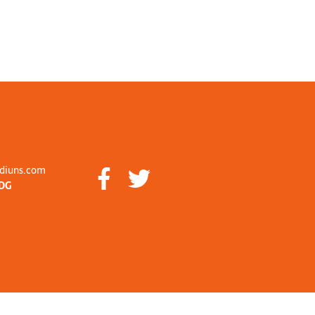
diuns.com
DG