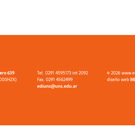
tero 639
Tel. 0291 4595173 int 2092
© 2026 www.e
8000HZK)
Fax. 0291 4562499
diseño web
M
ediuns@uns.edu.ar