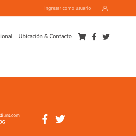
Ingresar como usuario
cional
Ubicación & Contacto
diuns.com
DG