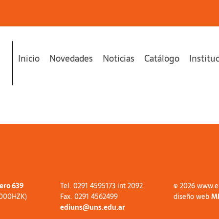
Inicio
Novedades
Noticias
Catálogo
Institu
tero 639
Tel. 0291 4595173 int 2092
© 2026 www.e
8000HZK)
Fax. 0291 4562499
diseño web
M
ediuns@uns.edu.ar