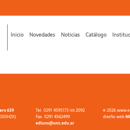
Inicio
Novedades
Noticias
Catálogo
Institu
tero 639
Tel. 0291 4595173 int 2092
© 2026 www.e
8000HZK)
Fax. 0291 4562499
diseño web
M
ediuns@uns.edu.ar