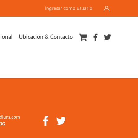
Ingresar como usuario
cional
Ubicación & Contacto
diuns.com
DG