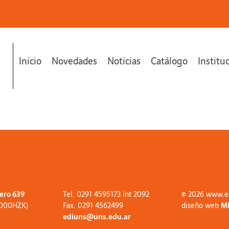
Inicio
Novedades
Noticias
Catálogo
Institu
tero 639
Tel. 0291 4595173 int 2092
© 2026 www.e
8000HZK)
Fax. 0291 4562499
diseño web
M
ediuns@uns.edu.ar