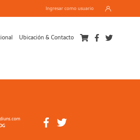
Ingresar como usuario
cional
Ubicación & Contacto
diuns.com
DG