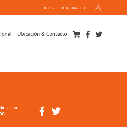
Ingresar como usuario
cional
Ubicación & Contacto
diuns.com
DG