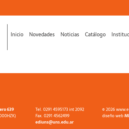
Inicio
Novedades
Noticias
Catálogo
Institu
tero 639
Tel. 0291 4595173 int 2092
© 2026 www.e
8000HZK)
Fax. 0291 4562499
diseño web
M
ediuns@uns.edu.ar