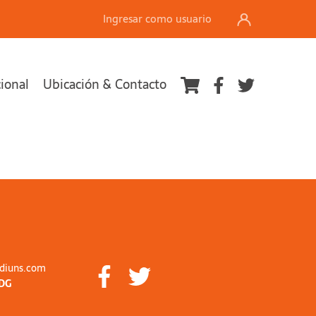
Ingresar como usuario
cional
Ubicación & Contacto
diuns.com
DG