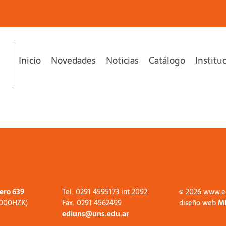
Inicio
Novedades
Noticias
Catálogo
Institu
tero 639
Tel. 0291 4595173 int 2092
© 2026 www.e
8000HZK)
Fax. 0291 4562499
diseño web
M
ediuns@uns.edu.ar