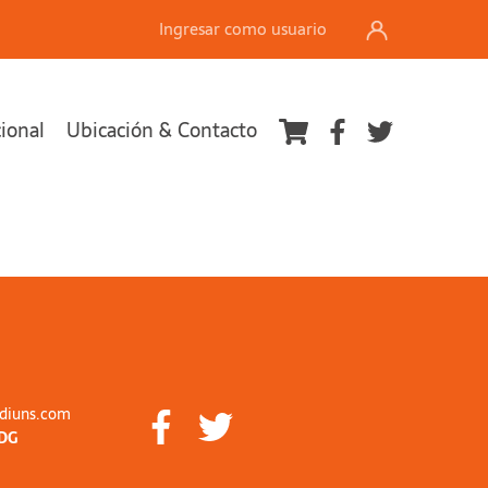
Ingresar como usuario
cional
Ubicación & Contacto
diuns.com
DG