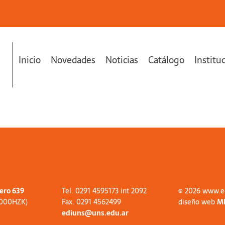
Inicio
Novedades
Noticias
Catálogo
Institu
tero 639
Tel. 0291 4595173 int 2092
© 2026 www.e
8000HZK)
Fax. 0291 4562499
diseño web
M
ediuns@uns.edu.ar