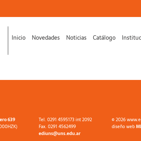
Inicio
Novedades
Noticias
Catálogo
Institu
tero 639
Tel. 0291 4595173 int 2092
© 2026 www.e
8000HZK)
Fax. 0291 4562499
diseño web
M
ediuns@uns.edu.ar