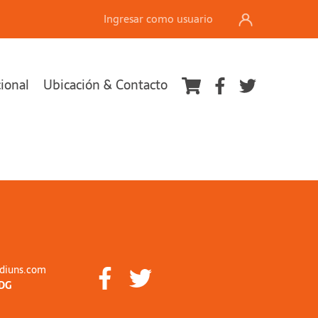
Ingresar como usuario
cional
Ubicación & Contacto
diuns.com
DG