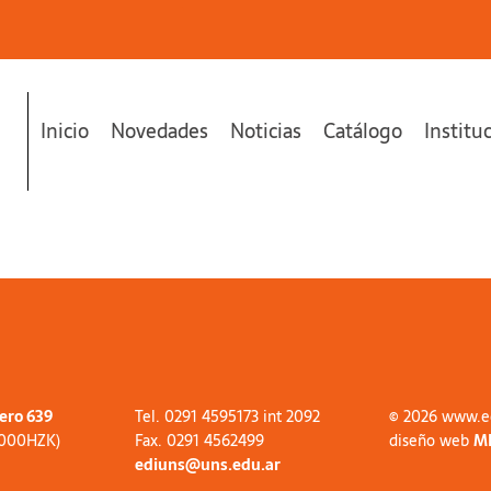
Inicio
Novedades
Noticias
Catálogo
Institu
tero 639
Tel. 0291 4595173 int 2092
© 2026 www.e
8000HZK)
Fax. 0291 4562499
diseño web
M
ediuns@uns.edu.ar