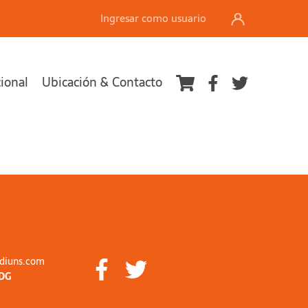
Ingresar como usuario
cional
Ubicación & Contacto
diuns.com
DG