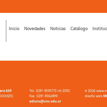
Inicio
Novedades
Noticias
Catálogo
Institu
tero 639
Tel. 0291 4595173 int 2092
© 2026 www.e
8000HZK)
Fax. 0291 4562499
diseño web
M
ediuns@uns.edu.ar