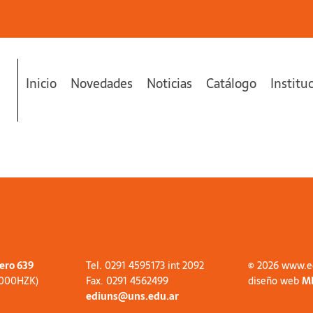
Inicio
Novedades
Noticias
Catálogo
Institu
tero 639
Tel. 0291 4595173 int 2092
© 2026 www.e
8000HZK)
Fax. 0291 4562499
diseño web
M
ediuns@uns.edu.ar