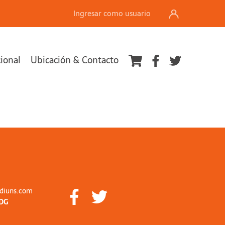
Ingresar como usuario
cional
Ubicación & Contacto
diuns.com
DG