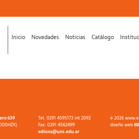
Inicio
Novedades
Noticias
Catálogo
Institu
tero 639
Tel. 0291 4595173 int 2092
© 2026 www.e
8000HZK)
Fax. 0291 4562499
diseño web
M
ediuns@uns.edu.ar