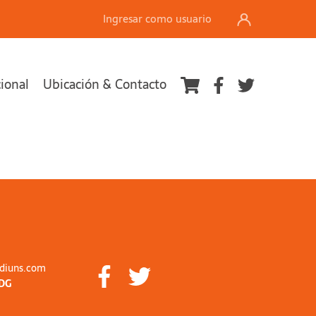
Ingresar como usuario
cional
Ubicación & Contacto
diuns.com
DG