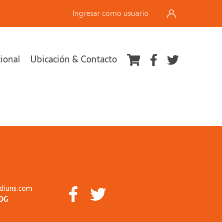
Ingresar como usuario
cional
Ubicación & Contacto
diuns.com
DG