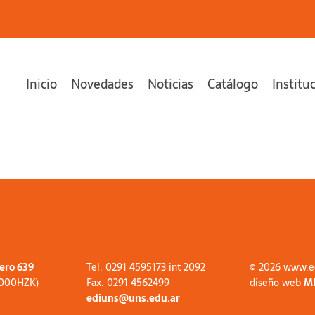
Inicio
Novedades
Noticias
Catálogo
Institu
tero 639
Tel. 0291 4595173 int 2092
© 2026 www.e
8000HZK)
Fax. 0291 4562499
diseño web
M
ediuns@uns.edu.ar