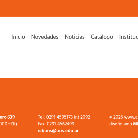
Inicio
Novedades
Noticias
Catálogo
Institu
tero 639
Tel. 0291 4595173 int 2092
© 2026 www.e
8000HZK)
Fax. 0291 4562499
diseño web
M
ediuns@uns.edu.ar