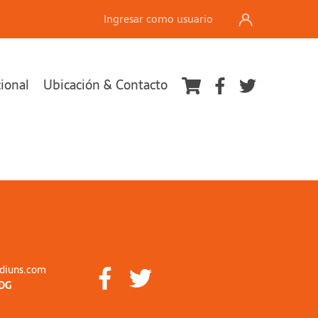
Ingresar como usuario
cional
Ubicación & Contacto
diuns.com
DG