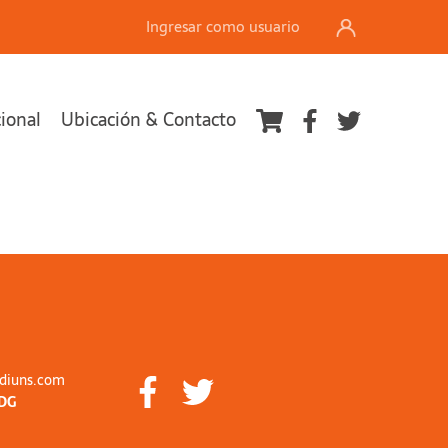
Ingresar como usuario
cional
Ubicación & Contacto
diuns.com
DG