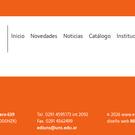
Inicio
Novedades
Noticias
Catálogo
Institu
tero 639
Tel. 0291 4595173 int 2092
© 2026 www.e
8000HZK)
Fax. 0291 4562499
diseño web
M
ediuns@uns.edu.ar