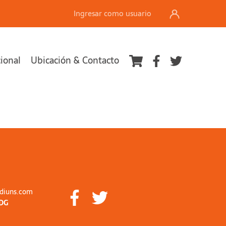
Ingresar como usuario
cional
Ubicación & Contacto
diuns.com
DG