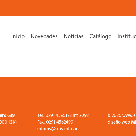
Inicio
Novedades
Noticias
Catálogo
Institu
tero 639
Tel. 0291 4595173 int 2092
© 2026 www.e
8000HZK)
Fax. 0291 4562499
diseño web
M
ediuns@uns.edu.ar