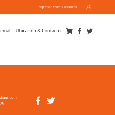
Ingresar como usuario
cional
Ubicación & Contacto
diuns.com
DG