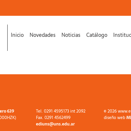
Inicio
Novedades
Noticias
Catálogo
Institu
tero 639
Tel. 0291 4595173 int 2092
© 2026 www.e
8000HZK)
Fax. 0291 4562499
diseño web
M
ediuns@uns.edu.ar