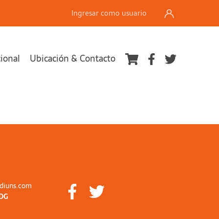
Ingresar como usuario
cional
Ubicación & Contacto
diuns.com
DG