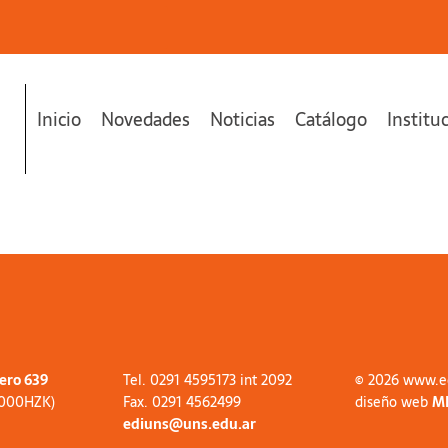
Inicio
Novedades
Noticias
Catálogo
Institu
tero 639
Tel. 0291 4595173 int 2092
© 2026 www.e
8000HZK)
Fax. 0291 4562499
diseño web
M
ediuns@uns.edu.ar