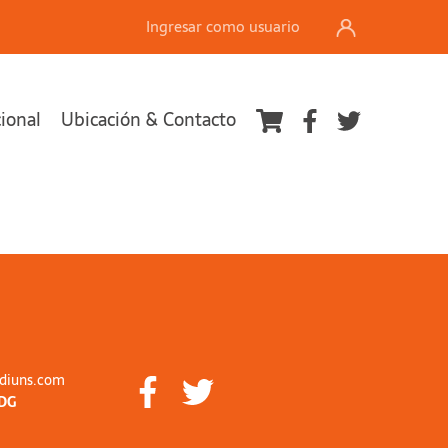
Ingresar como usuario
cional
Ubicación & Contacto
diuns.com
DG