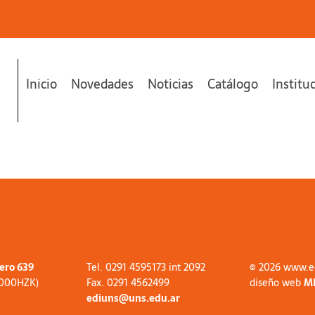
Inicio
Novedades
Noticias
Catálogo
Institu
tero 639
Tel. 0291 4595173 int 2092
© 2026 www.e
8000HZK)
Fax. 0291 4562499
diseño web
M
ediuns@uns.edu.ar