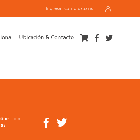
Ingresar como usuario
cional
Ubicación & Contacto
diuns.com
DG