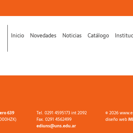
Inicio
Novedades
Noticias
Catálogo
Institu
tero 639
Tel. 0291 4595173 int 2092
© 2026 www.e
8000HZK)
Fax. 0291 4562499
diseño web
M
ediuns@uns.edu.ar