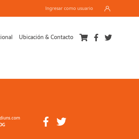
Ingresar como usuario
cional
Ubicación & Contacto
diuns.com
DG