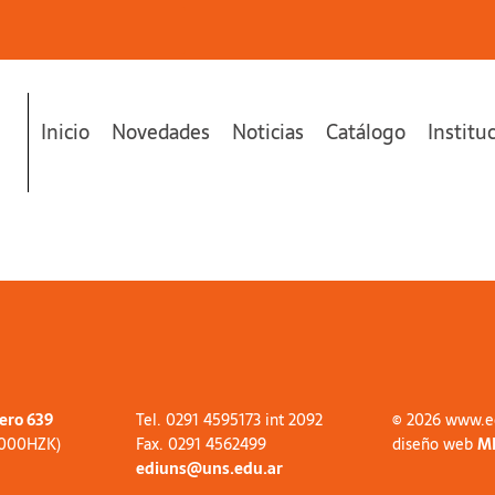
Inicio
Novedades
Noticias
Catálogo
Institu
tero 639
Tel. 0291 4595173 int 2092
© 2026 www.e
8000HZK)
Fax. 0291 4562499
diseño web
M
ediuns@uns.edu.ar