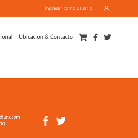
Ingresar como usuario
cional
Ubicación & Contacto
diuns.com
DG