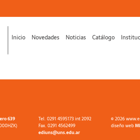
Inicio
Novedades
Noticias
Catálogo
Institu
tero 639
Tel. 0291 4595173 int 2092
© 2026 www.e
8000HZK)
Fax. 0291 4562499
diseño web
M
ediuns@uns.edu.ar