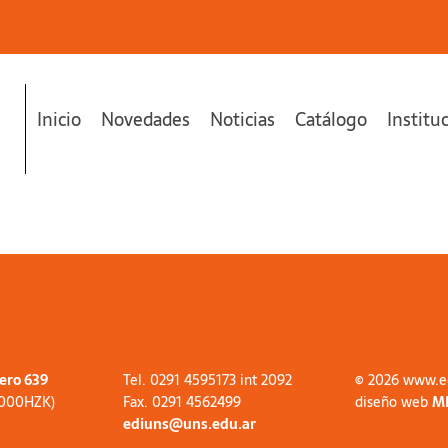
Inicio
Novedades
Noticias
Catálogo
Institu
tero 639
Tel. 0291 4595173 int 2092
© 2026 www.e
8000HZK)
Fax. 0291 4562499
diseño web
M
ediuns@uns.edu.ar