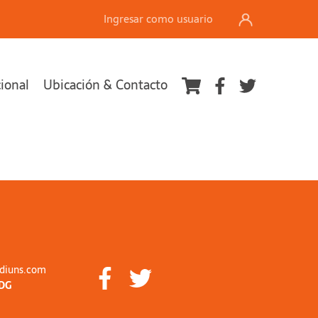
Ingresar como usuario
cional
Ubicación & Contacto
diuns.com
DG