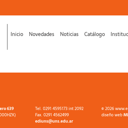
Inicio
Novedades
Noticias
Catálogo
Institu
tero 639
Tel. 0291 4595173 int 2092
© 2026 www.e
8000HZK)
Fax. 0291 4562499
diseño web
M
ediuns@uns.edu.ar