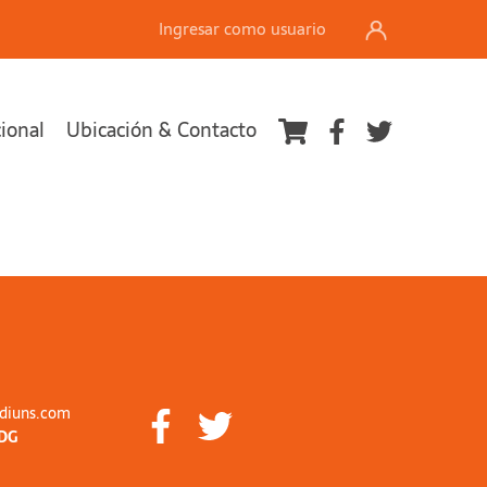
Ingresar como usuario
cional
Ubicación & Contacto
diuns.com
DG