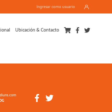
Ingresar como usuario
cional
Ubicación & Contacto
diuns.com
DG