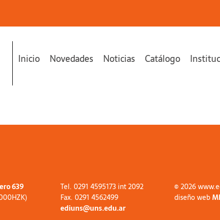
Inicio
Novedades
Noticias
Catálogo
Institu
tero 639
Tel. 0291 4595173 int 2092
© 2026 www.e
8000HZK)
Fax. 0291 4562499
diseño web
M
ediuns@uns.edu.ar