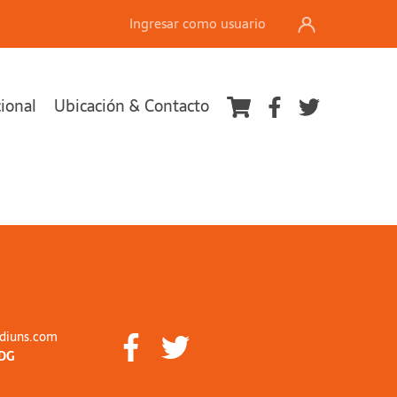
Ingresar como usuario
cional
Ubicación & Contacto
diuns.com
DG