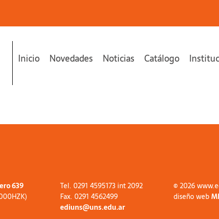
Inicio
Novedades
Noticias
Catálogo
Institu
tero 639
Tel. 0291 4595173 int 2092
© 2026 www.e
8000HZK)
Fax. 0291 4562499
diseño web
M
ediuns@uns.edu.ar