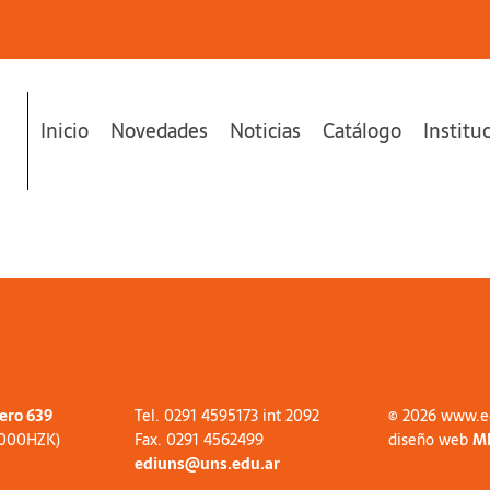
Inicio
Novedades
Noticias
Catálogo
Institu
tero 639
Tel. 0291 4595173 int 2092
© 2026 www.e
8000HZK)
Fax. 0291 4562499
diseño web
M
ediuns@uns.edu.ar