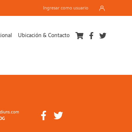
Ingresar como usuario
cional
Ubicación & Contacto
diuns.com
DG