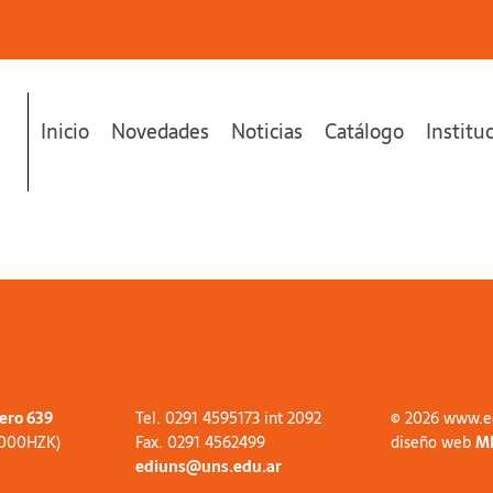
Inicio
Novedades
Noticias
Catálogo
Institu
tero 639
Tel. 0291 4595173 int 2092
© 2026 www.e
8000HZK)
Fax. 0291 4562499
diseño web
M
ediuns@uns.edu.ar