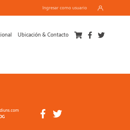
Ingresar como usuario
cional
Ubicación & Contacto
diuns.com
DG